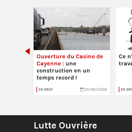
décider
Ouverture du Casino de
Ce n
Cayenne :
une
trava
construction en un
temps record !
30/07/2026
EN BREF
05/08/2026
EN BR
Lutte Ouvrière