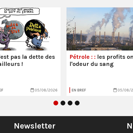
'est pas la dette des
Pétrole : :
les profits o
illeurs !
l'odeur du sang
EF
05/08/2026
EN BREF
05/08/
Newsletter
N