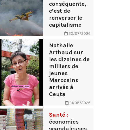
conséquente,
c’est de
renverser le
capitalisme
20/07/2026
Nathalie
Arthaud sur
les dizaines de
milliers de
jeunes
Marocains
arrivés à
Ceuta
01/08/2026
Santé :
économies
scandaleuses