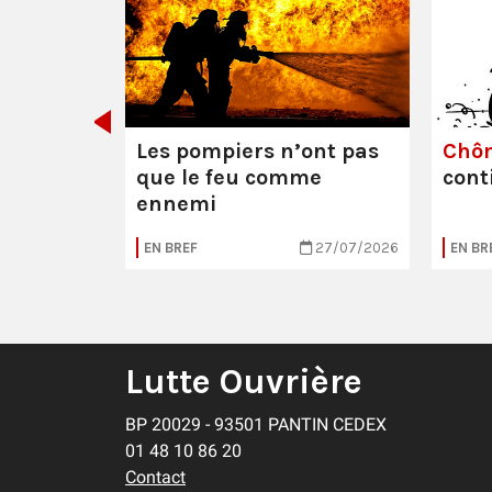
e ou la
Les pompiers n’ont pas
Chô
que le feu comme
cont
ennemi
05/08/2026
EN BREF
27/07/2026
EN BR
Lutte Ouvrière
BP 20029 - 93501 PANTIN CEDEX
01 48 10 86 20
Contact