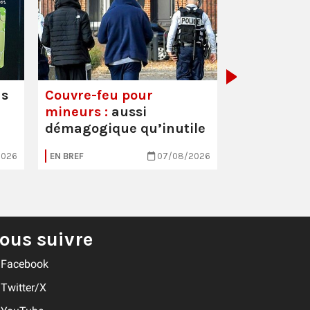
Mortalité i
hausse
us
Couvre-feu pour
mineurs :
aussi
démagogique qu’inutile
2026
EN BREF
07/08/2026
EN BREF
ous suivre
Facebook
Twitter/X