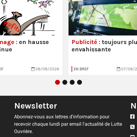
mage :
en hausse
Publicité :
toujours pl
inue
envahissante
EF
08/08/2026
EN BREF
07/08/
Newsletter
N
Abonnez-vous aux lettres d'information pour
recevoir chaque lundi par email l'actualité de Lutte
Ouvrière.