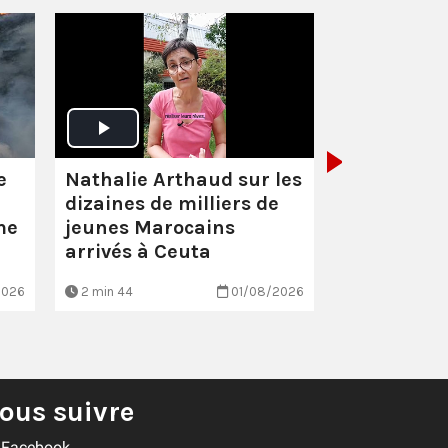
Santé :
éco
scandaleu
Nathalie Arthaud sur les
e
dizaines de milliers de
jeunes Marocains
me
arrivés à Ceuta
2026
2 min 44
01/08/2026
EN BREF
ous suivre
Facebook