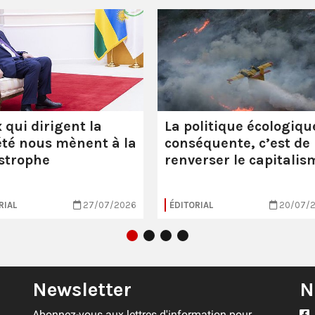
 qui dirigent la
La politique écologiqu
été nous mènent à la
conséquente, c’est de
strophe
renverser le capitalis
RIAL
27/07/2026
ÉDITORIAL
20/07/
Newsletter
N
Abonnez-vous aux lettres d'information pour