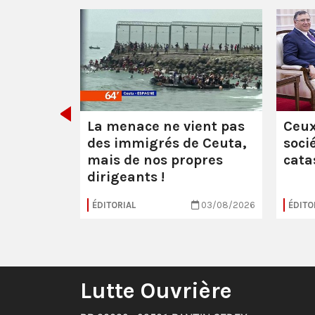
 :
les
uerre
La menace ne vient pas
Ceux
des immigrés de Ceuta,
soci
mais de nos propres
cata
dirigeants !
16/07/2026
ÉDITORIAL
03/08/2026
ÉDITO
Lutte Ouvrière