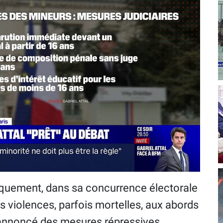
litiquement, dans sa concurrence électorale
les violences, parfois mortelles, aux abords
a annoncé des mesures répressives