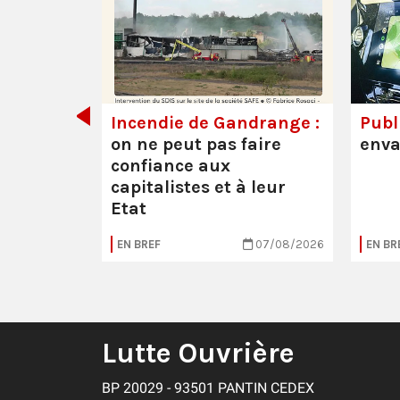
de tout
Incendie de Gandrange :
Publi
on ne peut pas faire
enva
confiance aux
capitalistes et à leur
Etat
05/08/2026
EN BREF
07/08/2026
EN BR
Lutte Ouvrière
BP 20029 - 93501 PANTIN CEDEX