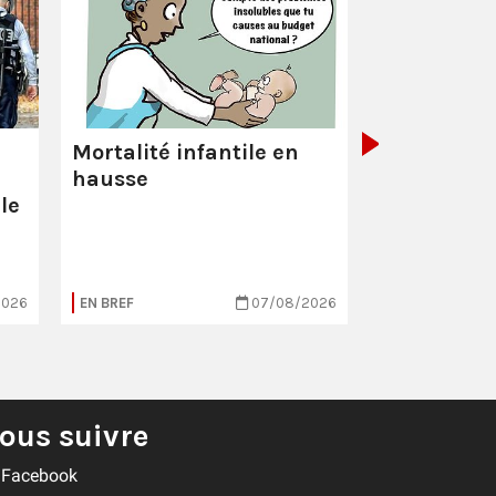
La Poste :
ç
pas comme
Mortalité infantile en
hausse
le
2026
EN BREF
07/08/2026
EN BREF
ous suivre
Facebook