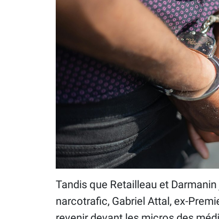
Tandis que Retailleau et Darmanin 
narcotrafic, Gabriel Attal, ex-Prem
revenir devant les micros des média