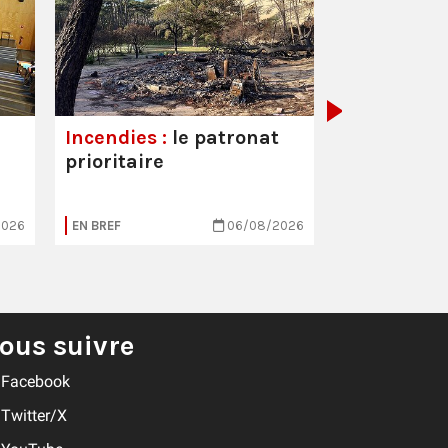
Hôpitaux :
est toujou
Incendies :
le patronat
prioritaire
2026
EN BREF
06/08/2026
EN BREF
ous suivre
Facebook
Twitter/X