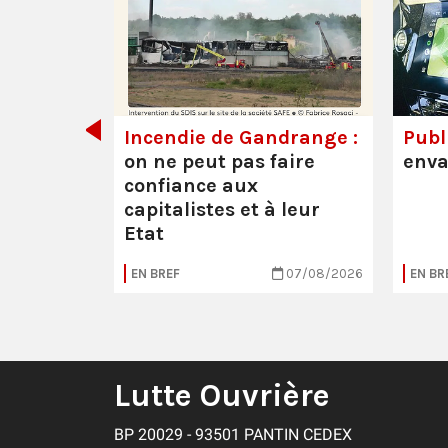
de tout
Incendie de Gandrange :
Publi
on ne peut pas faire
enva
confiance aux
capitalistes et à leur
Etat
05/08/2026
EN BREF
07/08/2026
EN BR
Lutte Ouvrière
BP 20029 - 93501 PANTIN CEDEX