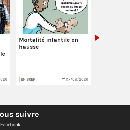
La Poste :
ç
pas comme
Mortalité infantile en
hausse
le
2026
EN BREF
07/08/2026
EN BREF
ous suivre
Facebook