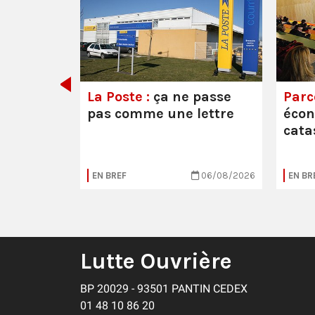
e ou la
La Poste :
ça ne passe
Parc
pas comme une lettre
éco
cata
05/08/2026
EN BREF
06/08/2026
EN BR
Lutte Ouvrière
BP 20029 - 93501 PANTIN CEDEX
01 48 10 86 20