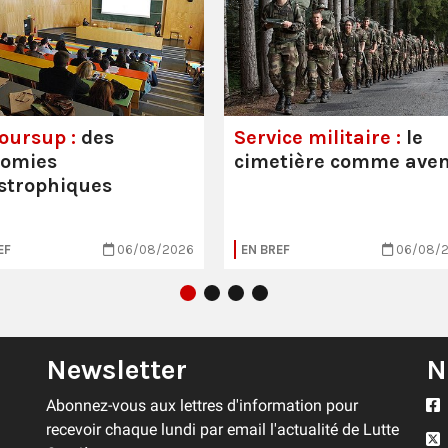
oursup :
des
Service militaire :
le
nomies
cimetière comme aven
strophiques
EF
06/08/2026
EN BREF
06/08/
Newsletter
N
Abonnez-vous aux lettres d'information pour
recevoir chaque lundi par email l'actualité de Lutte