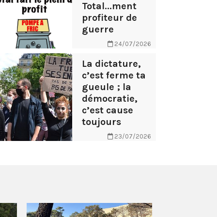
Total...ment
profiteur de
guerre
24/07/2026
La dictature,
c’est ferme ta
gueule ; la
démocratie,
c’est cause
toujours
23/07/2026
AB Tasty – 