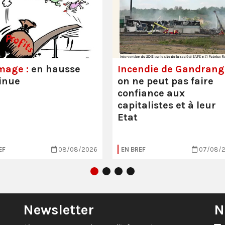
mage :
en hausse
Incendie de Gandrange
inue
on ne peut pas faire
confiance aux
capitalistes et à leur
Etat
EF
08/08/2026
EN BREF
07/08/
Newsletter
N