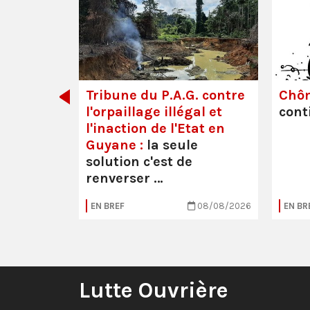
dette des
Tribune du P.A.G. contre
Chô
l'orpaillage illégal et
cont
l'inaction de l'Etat en
Guyane :
la seule
solution c'est de
renverser …
05/08/2026
EN BREF
08/08/2026
EN BR
Lutte Ouvrière