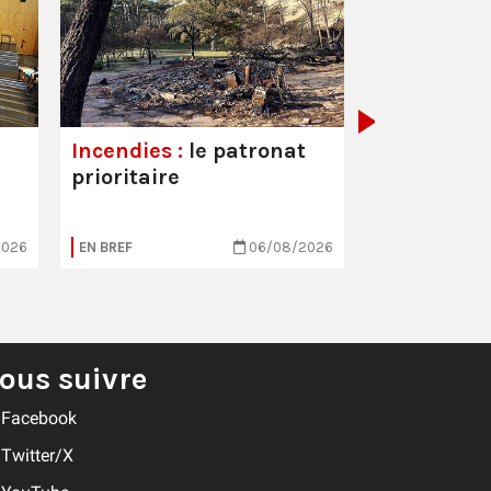
Hôpitaux :
est toujou
Incendies :
le patronat
prioritaire
2026
EN BREF
06/08/2026
EN BREF
ous suivre
Facebook
Twitter/X