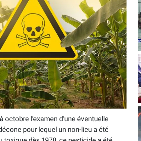
 à octobre l’examen d’une éventuelle
rdécone pour lequel un non-lieu a été
 toxique dès 1978, ce pesticide a été