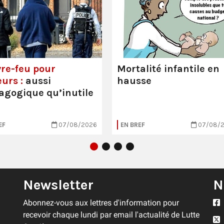
re-feu pour
Mortalité infantile en
urs :
aussi
hausse
gogique qu’inutile
EF
07/08/2026
EN BREF
07/08/
Newsletter
N
Abonnez-vous aux lettres d'information pour
recevoir chaque lundi par email l'actualité de Lutte