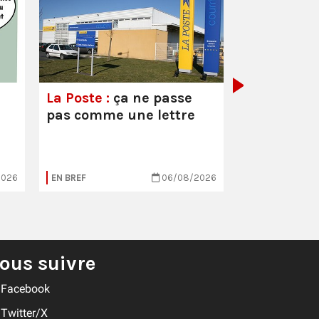
Parcoursup
économies
catastrop
La Poste :
ça ne passe
pas comme une lettre
2026
EN BREF
06/08/2026
EN BREF
ous suivre
Facebook
Twitter/X