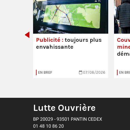
det de
Publicité :
toujours plus
Couv
envahissante
mine
déma
05/08/2026
EN BREF
07/08/2026
EN BR
Lutte Ouvrière
BP 20029 - 93501 PANTIN CEDEX
01 48 10 86 20