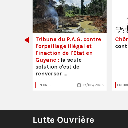
dette des
Tribune du P.A.G. contre
Chô
l'orpaillage illégal et
cont
l'inaction de l'Etat en
Guyane :
la seule
solution c'est de
renverser …
05/08/2026
EN BREF
08/08/2026
EN BR
Lutte Ouvrière