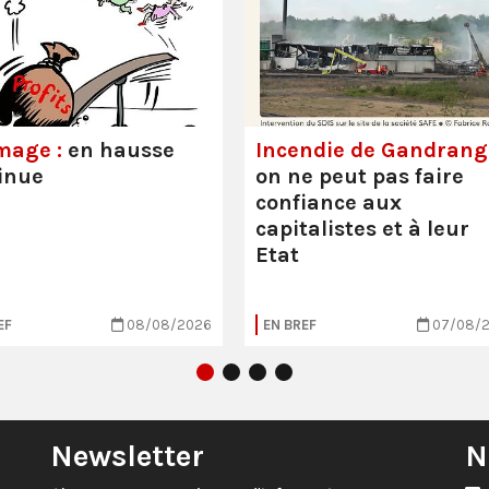
mage :
en hausse
Incendie de Gandrange
inue
on ne peut pas faire
confiance aux
capitalistes et à leur
Etat
EF
08/08/2026
EN BREF
07/08/
Newsletter
N