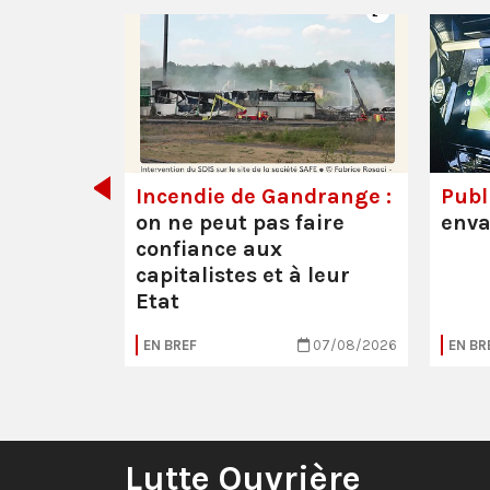
de tout
Incendie de Gandrange :
Publi
on ne peut pas faire
enva
confiance aux
capitalistes et à leur
Etat
05/08/2026
EN BREF
07/08/2026
EN BR
Lutte Ouvrière