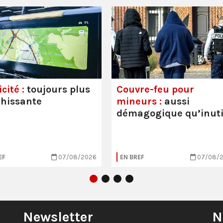
cité :
toujours plus
Couvre-feu pour
hissante
mineurs :
aussi
démagogique qu’inuti
EF
07/08/2026
EN BREF
07/08/
Newsletter
N