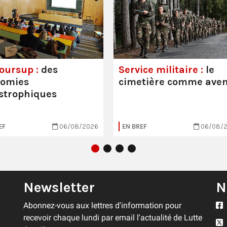
oursup :
des
Service militaire :
le
nomies
cimetière comme aven
strophiques
EF
06/08/2026
EN BREF
06/08/
Newsletter
N
Abonnez-vous aux lettres d'information pour
recevoir chaque lundi par email l'actualité de Lutte