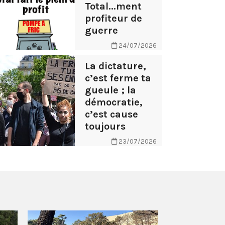
Total...ment
profiteur de
guerre
24/07/2026
La dictature,
c’est ferme ta
gueule ; la
démocratie,
c’est cause
toujours
23/07/2026
AB Tasty – 