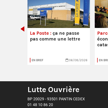
e ou la
La Poste :
ça ne passe
Parc
pas comme une lettre
éco
cata
05/08/2026
EN BREF
06/08/2026
EN BR
Lutte Ouvrière
BP 20029 - 93501 PANTIN CEDEX
01 48 10 86 20