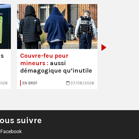
Mortalité i
hausse
us
Couvre-feu pour
mineurs :
aussi
démagogique qu’inutile
2026
EN BREF
07/08/2026
EN BREF
ous suivre
Facebook