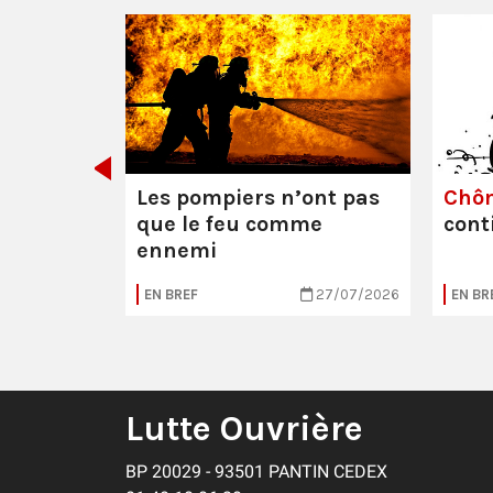
e ou la
Les pompiers n’ont pas
Chô
que le feu comme
cont
ennemi
05/08/2026
EN BREF
27/07/2026
EN BR
Lutte Ouvrière
BP 20029 - 93501 PANTIN CEDEX