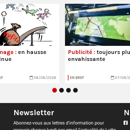
mage :
en hausse
Publicité :
toujours pl
inue
envahissante
EF
08/08/2026
EN BREF
07/08/
Newsletter
N
Abonnez-vous aux lettres d'information pour
recevoir chaque lundi par email l'actualité de Lutte