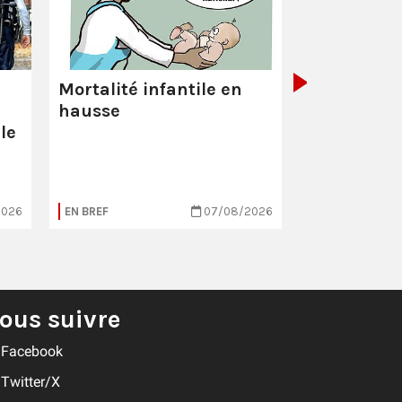
La Poste :
ç
pas comme
Mortalité infantile en
hausse
le
2026
EN BREF
07/08/2026
EN BREF
ous suivre
Facebook
Twitter/X