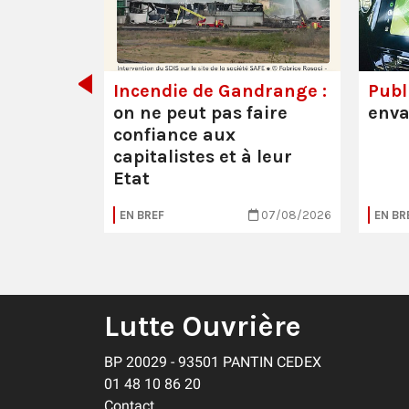
Incendie de Gandrange :
Publi
on ne peut pas faire
enva
confiance aux
capitalistes et à leur
Etat
05/08/2026
EN BREF
07/08/2026
EN BR
Lutte Ouvrière
BP 20029 - 93501 PANTIN CEDEX
01 48 10 86 20
Contact