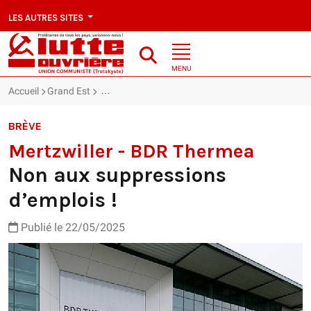
LES AUTRES SITES
MENU
Accueil
Grand Est
Mertzwiller - BDR Thermea : Non aux suppressions
BRÈVE
Mertzwiller - BDR Thermea
Non aux suppressions
d’emplois !
Publié le 22/05/2025