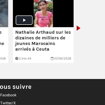
Santé :
éco
scandaleu
Nathalie Arthaud sur les
e
dizaines de milliers de
jeunes Marocains
me
arrivés à Ceuta
2026
2 min 44
01/08/2026
EN BREF
ous suivre
Facebook
Twitter/X