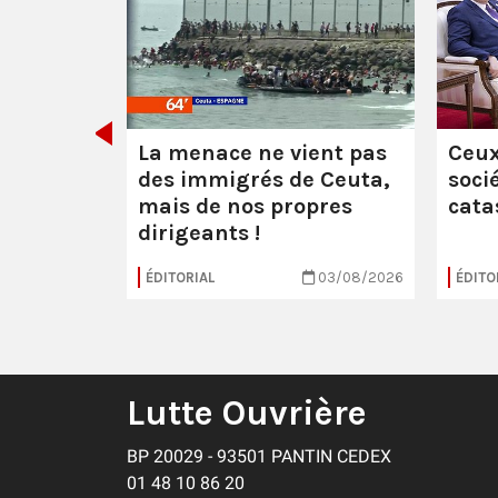
 :
les
uerre
La menace ne vient pas
Ceux
des immigrés de Ceuta,
soci
mais de nos propres
cata
dirigeants !
16/07/2026
ÉDITORIAL
03/08/2026
ÉDITO
Lutte Ouvrière
BP 20029 - 93501 PANTIN CEDEX
01 48 10 86 20