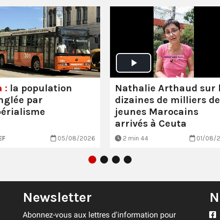
Nathalie Arthaud sur 
 :
la population
dizaines de milliers de
nglée par
jeunes Marocains
périalisme
arrivés à Ceuta
EF
05/08/2026
2 min 44
01/08/
Newsletter
N
Abonnez-vous aux lettres d'information pour