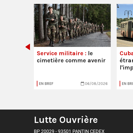
 les
Service militaire :
le
Cuba
cimetière comme avenir
étra
l'im
20/07/2026
EN BREF
06/08/2026
EN BR
Lutte Ouvrière
BP 20029 - 93501 PANTIN CEDEX