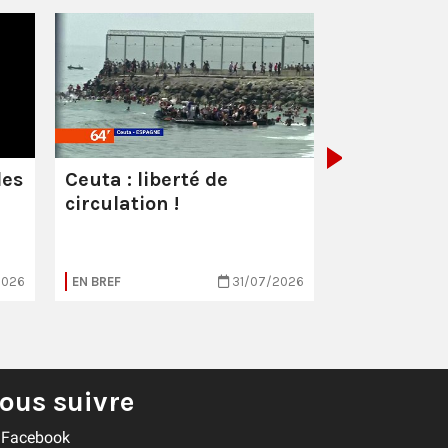
Les milliar
manquent
combattre 
les
Ceuta : liberté de
circulation !
2026
EN BREF
31/07/2026
EN BREF
ous suivre
Facebook