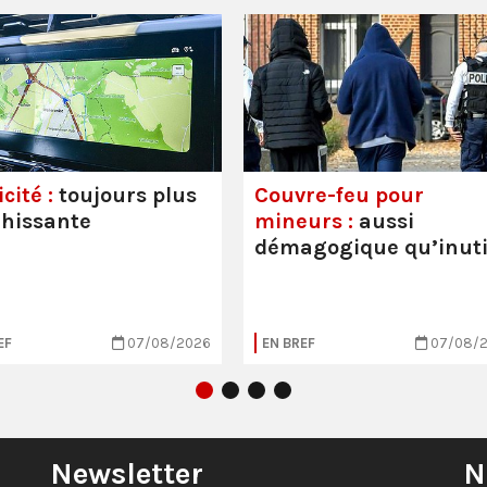
cité :
toujours plus
Couvre-feu pour
hissante
mineurs :
aussi
démagogique qu’inuti
EF
07/08/2026
EN BREF
07/08/
Newsletter
N