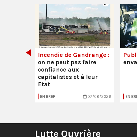
de tout
Incendie de Gandrange :
Publi
on ne peut pas faire
enva
confiance aux
capitalistes et à leur
Etat
05/08/2026
EN BREF
07/08/2026
EN BR
Lutte Ouvrière