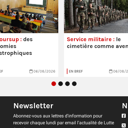
oursup :
des
Service militaire :
le
nomies
cimetière comme aven
strophiques
EF
06/08/2026
EN BREF
06/08/
Newsletter
N
Abonnez-vous aux lettres d'information pour
recevoir chaque lundi par email l'actualité de Lutte