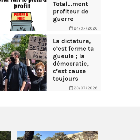
Total...ment
profiteur de
guerre
24/07/2026
La dictature,
c’est ferme ta
gueule ; la
démocratie,
c’est cause
toujours
23/07/2026
AB Tasty – 