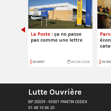
e ou la
La Poste :
ça ne passe
Parc
pas comme une lettre
éco
cata
05/08/2026
EN BREF
06/08/2026
EN BR
Lutte Ouvrière
BP 20029 - 93501 PANTIN CEDEX
01 48 10 86 20