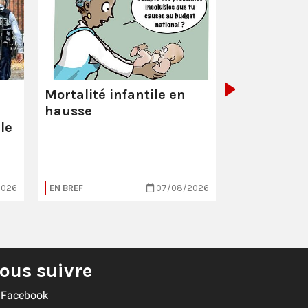
La Poste :
ç
pas comme
Mortalité infantile en
hausse
le
2026
EN BREF
07/08/2026
EN BREF
ous suivre
Facebook