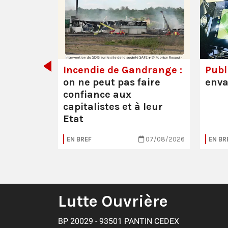
de tout
Incendie de Gandrange :
Publi
on ne peut pas faire
enva
confiance aux
capitalistes et à leur
Etat
05/08/2026
EN BREF
07/08/2026
EN BR
Lutte Ouvrière
BP 20029 - 93501 PANTIN CEDEX