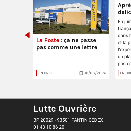
Aprè
deli
En jui
 Épernay
frança
dans l
La Poste :
ça ne passe
et la 
pas comme une lettre
l’expé
un pla
postes
16/07/2026
EN BREF
06/08/2026
EN BR
Lutte Ouvrière
BP 20029 - 93501 PANTIN CEDEX
01 48 10 86 20