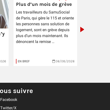
Plus d’un mois de grève
PIC Cestas 
Les travailleurs du SamuSocial
sauce patr
de Paris, qui gère le 115 et oriente
les personnes sans solution de
logement, sont en grève depuis
’y
plus d’un mois maintenant. Ils
dénoncent la remise …
2026
EN BREF
06/08/2026
EN BREF
ous suivre
Facebook
Twitter/X