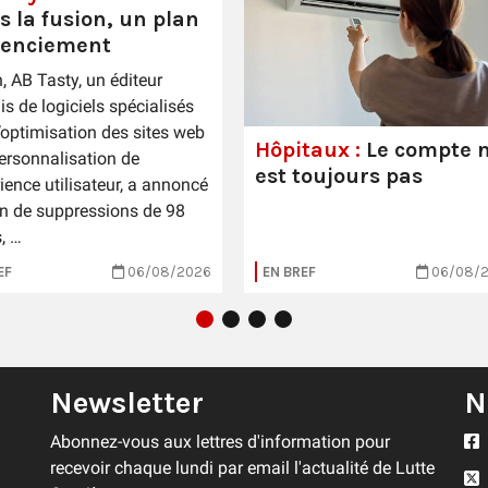
s la fusion, un plan
cenciement
n, AB Tasty, un éditeur
is de logiciels spécialisés
’optimisation des sites web
Hôpitaux :
Le compte n
personnalisation de
est toujours pas
rience utilisateur, a annoncé
n de suppressions de 98
, …
EF
06/08/2026
EN BREF
06/08/
Newsletter
N
Abonnez-vous aux lettres d'information pour
recevoir chaque lundi par email l'actualité de Lutte