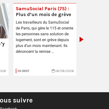
SamuSocial Paris (75) :
Plus d’un mois de grève
PIC Cestas 
Les travailleurs du SamuSocial
sauce patr
de Paris, qui gère le 115 et oriente
les personnes sans solution de
logement, sont en grève depuis
’y
plus d’un mois maintenant. Ils
dénoncent la remise …
2026
EN BREF
06/08/2026
EN BREF
ous suivre
Facebook