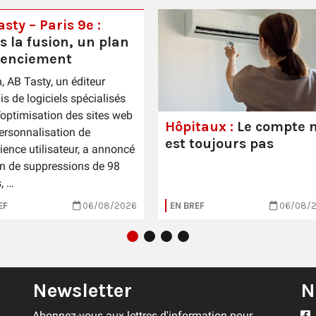
sty – Paris 9e :
s la fusion, un plan
cenciement
n, AB Tasty, un éditeur
is de logiciels spécialisés
’optimisation des sites web
Hôpitaux :
Le compte n
personnalisation de
est toujours pas
rience utilisateur, a annoncé
n de suppressions de 98
, …
EF
06/08/2026
EN BREF
06/08/
Newsletter
N
Abonnez-vous aux lettres d'information pour