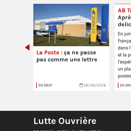
AB Ta
Aprè
deli
En jui
 Épernay
frança
dans l
La Poste :
ça ne passe
et la 
pas comme une lettre
l’expé
un pla
postes
16/07/2026
EN BREF
06/08/2026
EN BR
Lutte Ouvrière