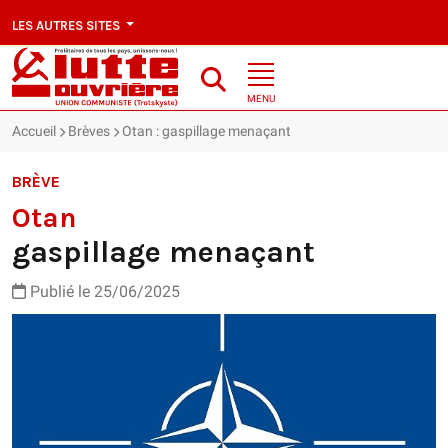
LES AUTRES SITES
MENU
Accueil
Brèves
Otan : gaspillage menaçant
BRÈVE
Otan
gaspillage menaçant
Publié le 25/06/2025