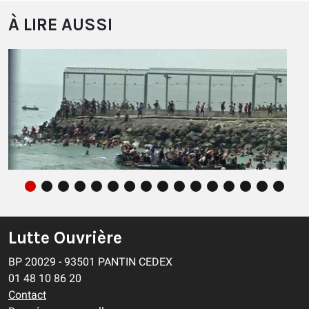
À LIRE AUSSI
La menace ne vient pas des immigrés de
Ceuta, mais de nos propres dirigeants !
Lutte Ouvrière
BP 20029 - 93501 PANTIN CEDEX
ÉDITORIAL
03/08/2026
01 48 10 86 20
Contact