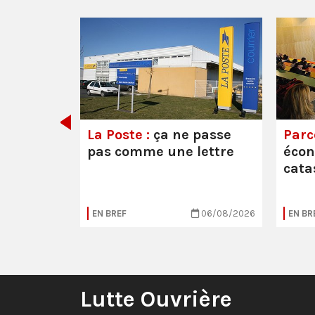
e ou la
La Poste :
ça ne passe
Parc
pas comme une lettre
éco
cata
05/08/2026
EN BREF
06/08/2026
EN BR
Lutte Ouvrière