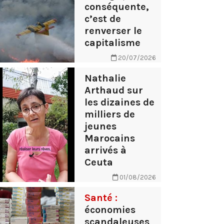
conséquente,
c’est de
renverser le
capitalisme
20/07/2026
Nathalie
Arthaud sur
les dizaines de
milliers de
jeunes
Marocains
arrivés à
Ceuta
01/08/2026
Santé :
économies
scandaleuses