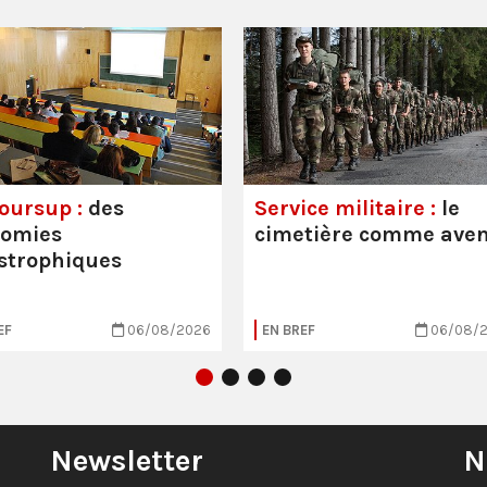
oursup :
des
Service militaire :
le
nomies
cimetière comme aven
strophiques
EF
06/08/2026
EN BREF
06/08/
Newsletter
N