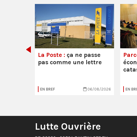
e ou la
La Poste :
ça ne passe
Parc
pas comme une lettre
éco
cata
05/08/2026
EN BREF
06/08/2026
EN BR
Lutte Ouvrière