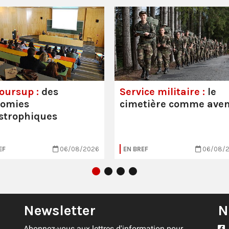
oursup :
des
Service militaire :
le
nomies
cimetière comme aven
strophiques
EF
06/08/2026
EN BREF
06/08/
Newsletter
N
Abonnez-vous aux lettres d'information pour