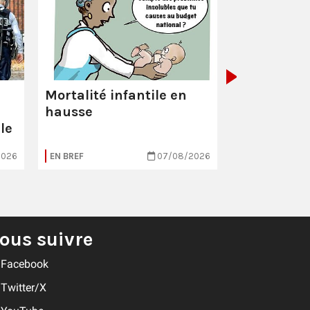
La Poste :
ç
pas comme
Mortalité infantile en
hausse
le
2026
EN BREF
07/08/2026
EN BREF
ous suivre
Facebook
Twitter/X