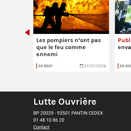
 Mathieu
res (95)
Les pompiers n’ont pas
Publi
que le feu comme
enva
ennemi
04/08/2026
EN BREF
27/07/2026
EN BR
Lutte Ouvrière
BP 20029 - 93501 PANTIN CEDEX
01 48 10 86 20
Contact