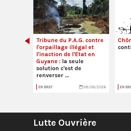
dette des
Tribune du P.A.G. contre
Chô
l'orpaillage illégal et
cont
l'inaction de l'Etat en
Guyane :
la seule
solution c'est de
renverser …
05/08/2026
EN BREF
08/08/2026
EN BR
Lutte Ouvrière