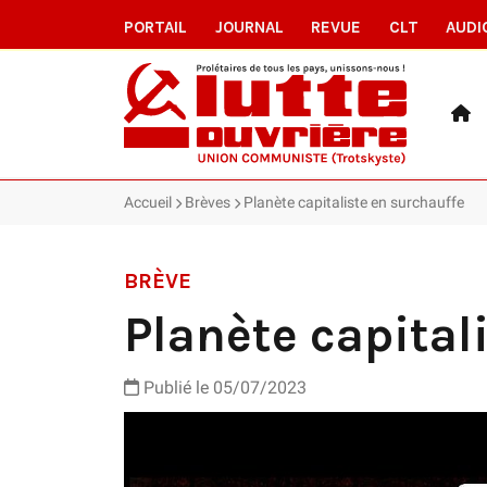
PORTAIL
JOURNAL
REVUE
CLT
AUDI
Accueil
Brèves
Planète capitaliste en surchauffe
BRÈVE
Planète capital
Publié le 05/07/2023