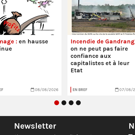
mage :
en hausse
Incendie de Gandrange
inue
on ne peut pas faire
confiance aux
capitalistes et à leur
Etat
EF
08/08/2026
EN BREF
07/08/
Newsletter
N