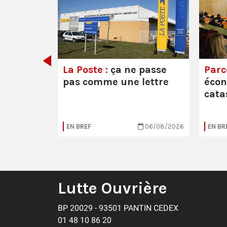
e ou la
La Poste :
ça ne passe
Parc
pas comme une lettre
éco
cata
05/08/2026
EN BREF
06/08/2026
EN BR
Lutte Ouvrière
BP 20029 - 93501 PANTIN CEDEX
01 48 10 86 20