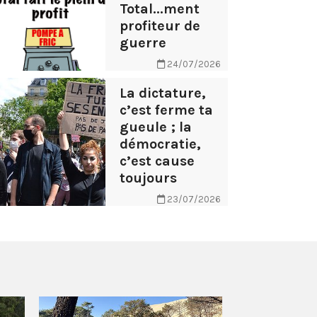
Total...ment
profiteur de
guerre
24/07/2026
La dictature,
c’est ferme ta
gueule ; la
démocratie,
c’est cause
toujours
23/07/2026
AB Tasty – 