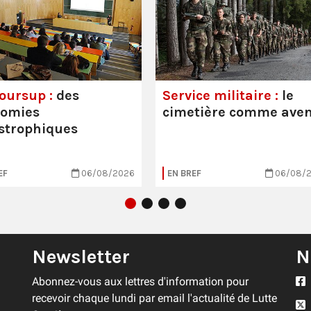
oursup :
des
Service militaire :
le
nomies
cimetière comme aven
strophiques
EF
06/08/2026
EN BREF
06/08/
Newsletter
N
Abonnez-vous aux lettres d'information pour
recevoir chaque lundi par email l'actualité de Lutte