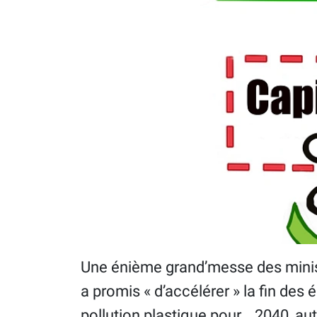
Une énième grand’messe des minis
a promis « d’accélérer » la fin des 
pollution plastique pour… 2040, auta