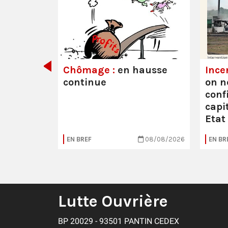
its ont
Chômage :
en hausse
Ince
continue
on n
conf
capit
Etat
05/08/2026
EN BREF
08/08/2026
EN BR
Lutte Ouvrière
BP 20029 - 93501 PANTIN CEDEX