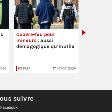
Mortalité i
hausse
us
Couvre-feu pour
mineurs :
aussi
démagogique qu’inutile
2026
EN BREF
07/08/2026
EN BREF
ous suivre
Facebook