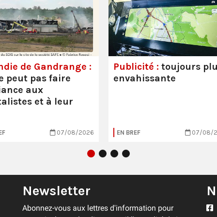
ndie de Gandrange :
Publicité :
toujours pl
e peut pas faire
envahissante
iance aux
alistes et à leur
EF
07/08/2026
EN BREF
07/08/
Newsletter
N
Abonnez-vous aux lettres d'information pour