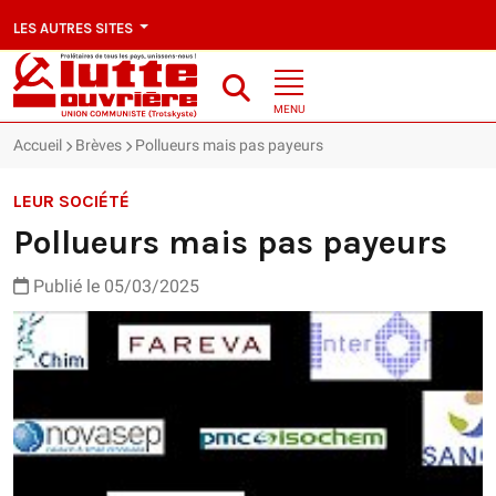
LES AUTRES SITES
MENU
Accueil
Brèves
Pollueurs mais pas payeurs
LEUR SOCIÉTÉ
Pollueurs mais pas payeurs
Publié le 05/03/2025