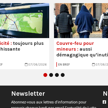
cité :
toujours plus
Couvre-feu pour
hissante
mineurs :
aussi
démagogique qu’inuti
EF
07/08/2026
EN BREF
07/08/
Newsletter
N
Abonnez-vous aux lettres d'information pour
recevoir chaque lundi par email l'actualité de Lutte