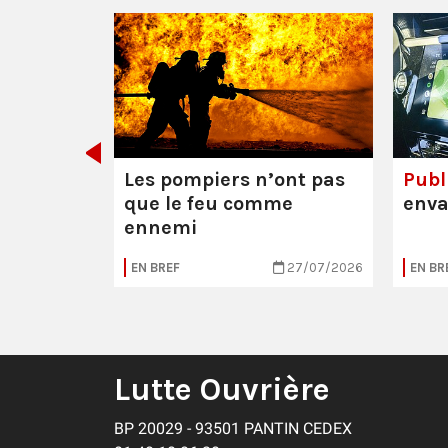
 Mathieu
res (95)
Les pompiers n’ont pas
Publi
que le feu comme
enva
ennemi
04/08/2026
EN BREF
27/07/2026
EN BR
Lutte Ouvrière
BP 20029 - 93501 PANTIN CEDEX