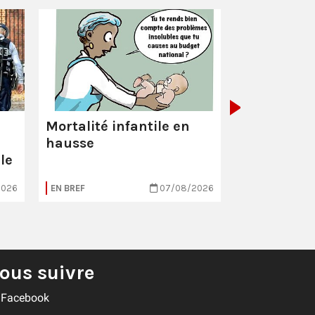
La Poste :
ç
pas comme
Mortalité infantile en
hausse
le
2026
EN BREF
07/08/2026
EN BREF
ous suivre
Facebook