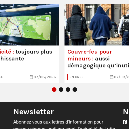
cité :
toujours plus
Couvre-feu pour
hissante
mineurs :
aussi
démagogique qu’inuti
EF
07/08/2026
EN BREF
07/08/
Newsletter
N
Abonnez-vous aux lettres d'information pour
recevoir chaque lundi par email l'actualité de Lutte