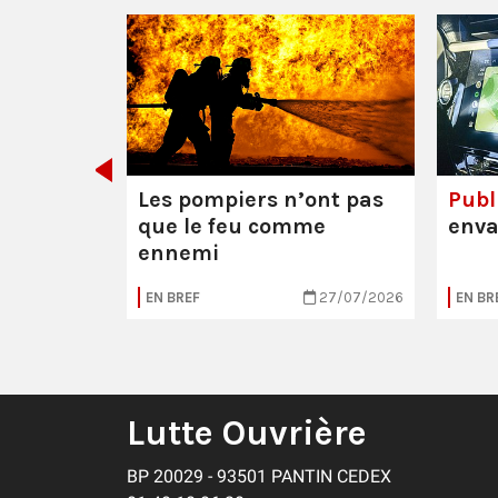
 Mathieu
res (95)
Les pompiers n’ont pas
Publi
que le feu comme
enva
ennemi
04/08/2026
EN BREF
27/07/2026
EN BR
Lutte Ouvrière
BP 20029 - 93501 PANTIN CEDEX