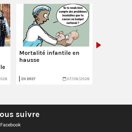
La Poste :
ç
pas comme
Mortalité infantile en
hausse
le
2026
EN BREF
07/08/2026
EN BREF
ous suivre
Facebook