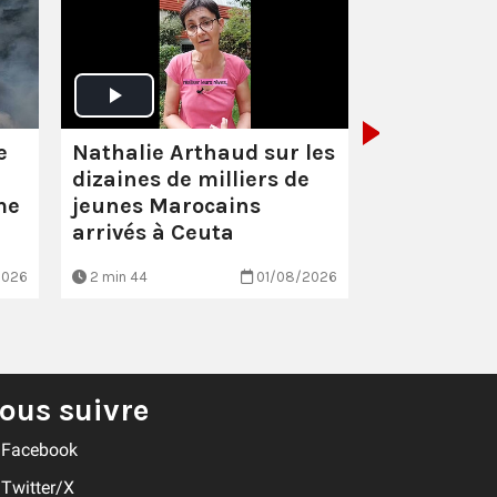
Santé :
éco
scandaleu
Nathalie Arthaud sur les
e
dizaines de milliers de
jeunes Marocains
me
arrivés à Ceuta
2026
2 min 44
01/08/2026
EN BREF
ous suivre
Facebook
Twitter/X