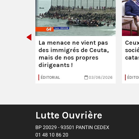
 :
les
uerre
La menace ne vient pas
Ceux
des immigrés de Ceuta,
soci
mais de nos propres
cata
dirigeants !
16/07/2026
ÉDITORIAL
03/08/2026
ÉDITO
Lutte Ouvrière
BP 20029 - 93501 PANTIN CEDEX
01 48 10 86 20