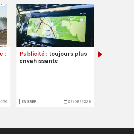
Couvre-feu
mineurs :
a
démagogiq
 :
Publicité :
toujours plus
envahissante
2026
EN BREF
07/08/2026
EN BREF