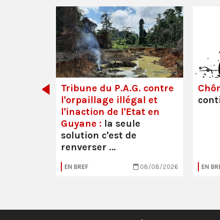
dette des
Tribune du P.A.G. contre
Chô
l'orpaillage illégal et
cont
l'inaction de l'Etat en
Guyane :
la seule
solution c'est de
renverser …
05/08/2026
EN BREF
08/08/2026
EN BR