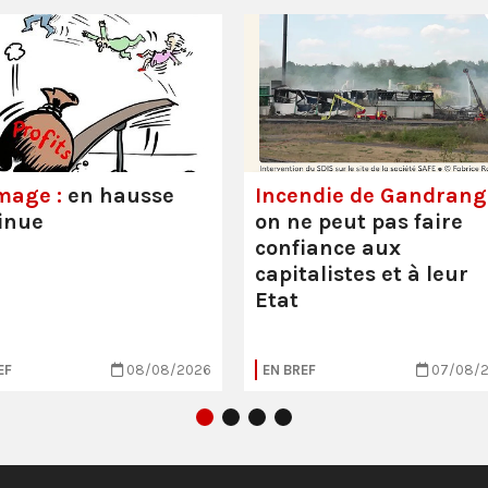
mage :
en hausse
Incendie de Gandrange
inue
on ne peut pas faire
confiance aux
capitalistes et à leur
Etat
EF
08/08/2026
EN BREF
07/08/