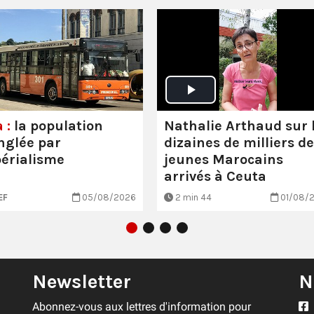
Nathalie Arthaud sur 
 :
la population
dizaines de milliers de
nglée par
jeunes Marocains
périalisme
arrivés à Ceuta
EF
05/08/2026
2 min 44
01/08/
Newsletter
N
Abonnez-vous aux lettres d'information pour