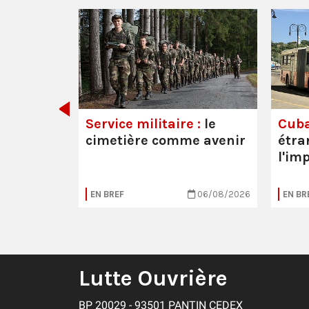
 les
Service militaire :
le
Cuba
cimetière comme avenir
étra
l'im
20/07/2026
EN BREF
06/08/2026
EN BR
Lutte Ouvrière
BP 20029 - 93501 PANTIN CEDEX