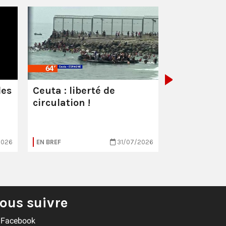
Les milliar
manquent
combattre 
les
Ceuta : liberté de
circulation !
2026
EN BREF
31/07/2026
EN BREF
ous suivre
Facebook