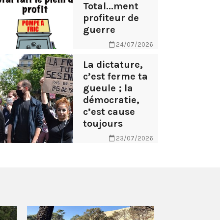
Total...ment
profiteur de
guerre
24/07/2026
La dictature,
c’est ferme ta
gueule ; la
démocratie,
c’est cause
toujours
23/07/2026
AB Tasty – 