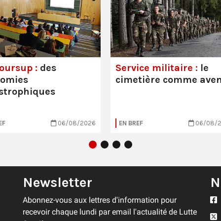
oursup :
des
Service militaire :
le
nomies
cimetière comme aven
strophiques
EF
06/08/2026
EN BREF
06/08/
Newsletter
N
Abonnez-vous aux lettres d'information pour
recevoir chaque lundi par email l'actualité de Lutte