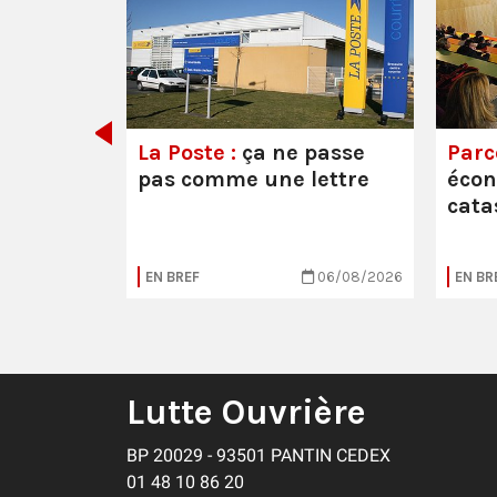
e ou la
La Poste :
ça ne passe
Parc
pas comme une lettre
éco
cata
05/08/2026
EN BREF
06/08/2026
EN BR
Lutte Ouvrière
BP 20029 - 93501 PANTIN CEDEX
01 48 10 86 20