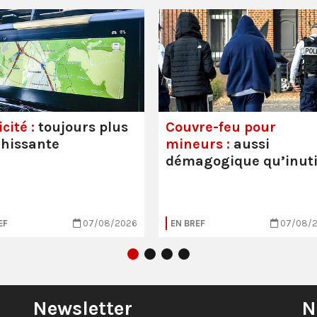
cité :
toujours plus
Couvre-feu pour
hissante
mineurs :
aussi
démagogique qu’inuti
EF
07/08/2026
EN BREF
07/08/
Newsletter
N