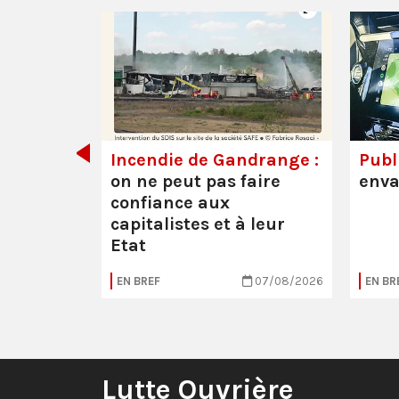
de tout
Incendie de Gandrange :
Publi
on ne peut pas faire
enva
confiance aux
capitalistes et à leur
Etat
05/08/2026
EN BREF
07/08/2026
EN BR
Lutte Ouvrière