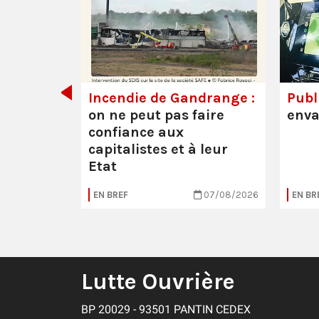
de tout
Incendie de Gandrange :
Publi
on ne peut pas faire
enva
confiance aux
capitalistes et à leur
Etat
05/08/2026
EN BREF
07/08/2026
EN BR
Lutte Ouvrière
BP 20029 - 93501 PANTIN CEDEX