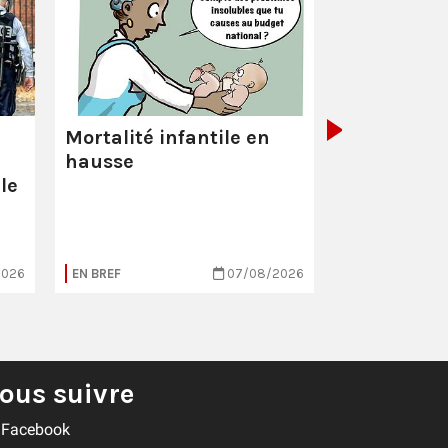
La Poste :
ç
pas comme
Mortalité infantile en
hausse
le
2026
EN BREF
07/08/2026
EN BREF
ous suivre
Facebook