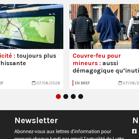
cité :
toujours plus
Couvre-feu pour
hissante
mineurs :
aussi
démagogique qu’inuti
EF
07/08/2026
EN BREF
07/08/
Newsletter
N
Abonnez-vous aux lettres d'information pour
recevoir chaque lundi par email l'actualité de Lutte