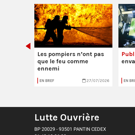
 Mathieu
res (95)
Les pompiers n’ont pas
Publi
que le feu comme
enva
ennemi
04/08/2026
EN BREF
27/07/2026
EN BR
Lutte Ouvrière
BP 20029 - 93501 PANTIN CEDEX