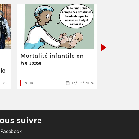
La Poste :
ç
pas comme
Mortalité infantile en
hausse
le
2026
EN BREF
07/08/2026
EN BREF
ous suivre
Facebook