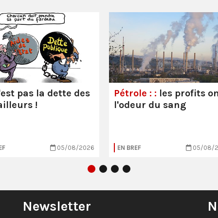
'est pas la dette des
Pétrole : :
les profits o
illeurs !
l'odeur du sang
EF
05/08/2026
EN BREF
05/08/
Newsletter
N