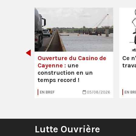
décider
Ouverture du Casino de
Ce n
Cayenne :
une
trava
construction en un
temps record !
30/07/2026
EN BREF
05/08/2026
EN BR
Lutte Ouvrière