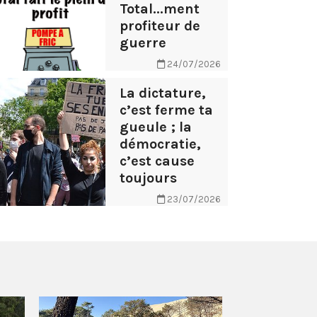
Total...ment
profiteur de
guerre
24/07/2026
La dictature,
c’est ferme ta
gueule ; la
démocratie,
c’est cause
toujours
23/07/2026
AB Tasty – 