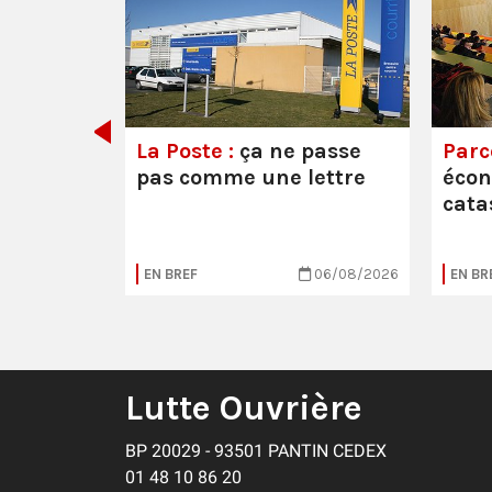
e ou la
La Poste :
ça ne passe
Parc
pas comme une lettre
éco
cata
05/08/2026
EN BREF
06/08/2026
EN BR
Lutte Ouvrière
BP 20029 - 93501 PANTIN CEDEX
01 48 10 86 20