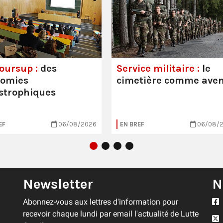
oursup :
des
Service militaire :
le
nomies
cimetière comme aven
strophiques
EF
06/08/2026
EN BREF
06/08/
Newsletter
N
Abonnez-vous aux lettres d'information pour
recevoir chaque lundi par email l'actualité de Lutte