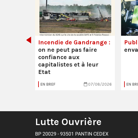
de tout
Incendie de Gandrange :
Publi
on ne peut pas faire
enva
confiance aux
capitalistes et à leur
Etat
05/08/2026
EN BREF
07/08/2026
EN BR
Lutte Ouvrière
BP 20029 - 93501 PANTIN CEDEX