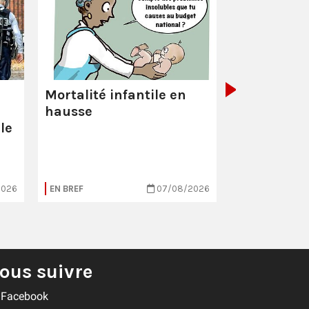
La Poste :
ç
pas comme
Mortalité infantile en
hausse
le
2026
EN BREF
07/08/2026
EN BREF
ous suivre
Facebook