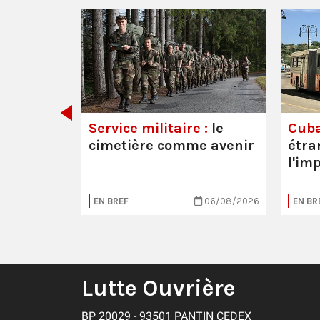
 les
Service militaire :
le
Cuba
cimetière comme avenir
étra
l'im
20/07/2026
EN BREF
06/08/2026
EN BR
Lutte Ouvrière
BP 20029 - 93501 PANTIN CEDEX