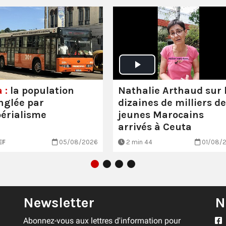
Nathalie Arthaud sur 
 :
la population
dizaines de milliers de
nglée par
jeunes Marocains
périalisme
arrivés à Ceuta
EF
05/08/2026
2 min 44
01/08/
Newsletter
N
Abonnez-vous aux lettres d'information pour