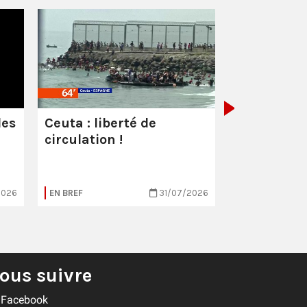
Les milliar
manquent
combattre 
les
Ceuta : liberté de
circulation !
2026
EN BREF
31/07/2026
EN BREF
ous suivre
Facebook