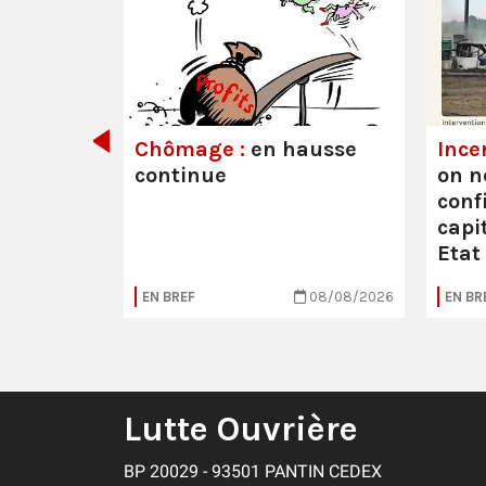
its ont
Chômage :
en hausse
Ince
continue
on n
conf
capit
Etat
05/08/2026
EN BREF
08/08/2026
EN BR
Lutte Ouvrière
BP 20029 - 93501 PANTIN CEDEX