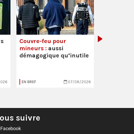
Mortalité i
hausse
us
Couvre-feu pour
mineurs :
aussi
démagogique qu’inutile
2026
EN BREF
07/08/2026
EN BREF
ous suivre
Facebook