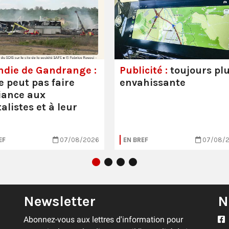
ndie de Gandrange :
Publicité :
toujours pl
e peut pas faire
envahissante
iance aux
alistes et à leur
EF
07/08/2026
EN BREF
07/08/
Newsletter
N
Abonnez-vous aux lettres d'information pour