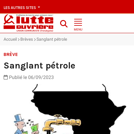
LES AUTRES SITES
MENU
Accueil
Brèves
Sanglant pétrole
BRÈVE
Sanglant pétrole
Publié le 06/09/2023