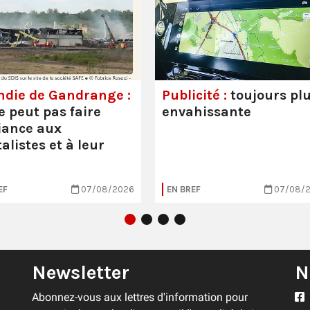
ndie de Gandrange :
Publicité :
toujours pl
e peut pas faire
envahissante
iance aux
alistes et à leur
EF
07/08/2026
EN BREF
07/08/
Newsletter
N
Abonnez-vous aux lettres d'information pour