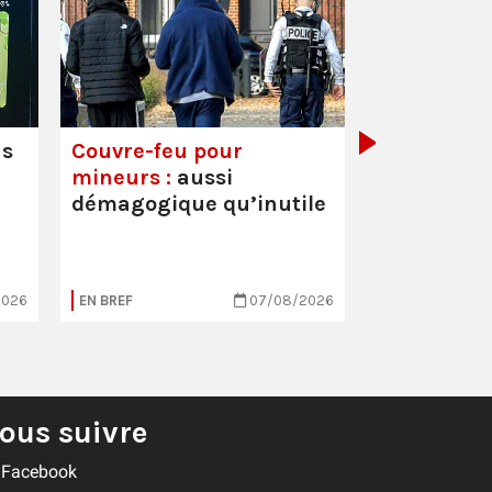
Mortalité i
hausse
us
Couvre-feu pour
mineurs :
aussi
démagogique qu’inutile
2026
EN BREF
07/08/2026
EN BREF
ous suivre
Facebook