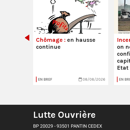
its ont
Chômage :
en hausse
Ince
continue
on n
conf
capit
Etat
05/08/2026
EN BREF
08/08/2026
EN BR
Lutte Ouvrière
BP 20029 - 93501 PANTIN CEDEX