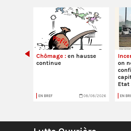
its ont
Chômage :
en hausse
Ince
continue
on n
conf
capit
Etat
05/08/2026
EN BREF
08/08/2026
EN BR