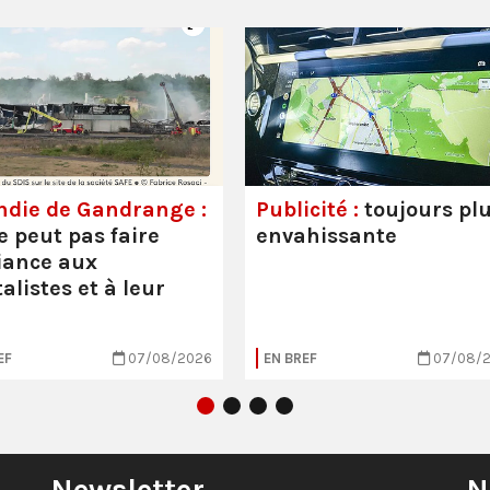
ndie de Gandrange :
Publicité :
toujours pl
e peut pas faire
envahissante
iance aux
alistes et à leur
EF
07/08/2026
EN BREF
07/08/
Newsletter
N