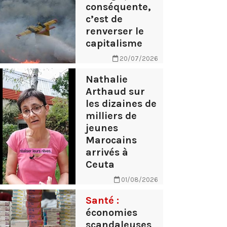
conséquente,
c’est de
renverser le
capitalisme
20/07/2026
Nathalie
Arthaud sur
les dizaines de
milliers de
jeunes
Marocains
arrivés à
Ceuta
01/08/2026
Santé :
économies
scandaleuses