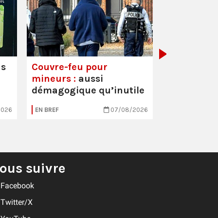
Mortalité i
hausse
us
Couvre-feu pour
mineurs :
aussi
démagogique qu’inutile
2026
EN BREF
07/08/2026
EN BREF
ous suivre
Facebook
Twitter/X