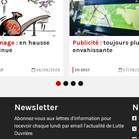
mage :
en hausse
Publicité :
toujours pl
inue
envahissante
EF
08/08/2026
EN BREF
07/08/
Newsletter
N
Abonnez-vous aux lettres d'information pour
recevoir chaque lundi par email l'actualité de Lutte
Ouvrière.