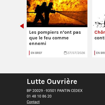
e ou la
Les pompiers n’ont pas
Chô
que le feu comme
cont
ennemi
05/08/2026
EN BREF
27/07/2026
EN BR
Lutte Ouvrière
BP 20029 - 93501 PANTIN CEDEX
01 48 10 86 20
Contact