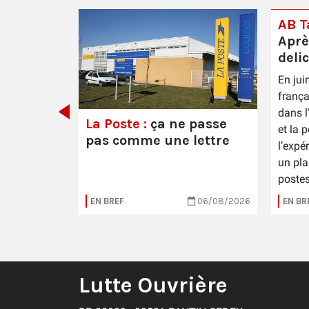
AB Ta
Aprè
deli
En jui
 Épernay
frança
dans l
La Poste :
ça ne passe
et la 
pas comme une lettre
l’expé
un pla
postes
16/07/2026
EN BREF
06/08/2026
EN BR
Lutte Ouvrière