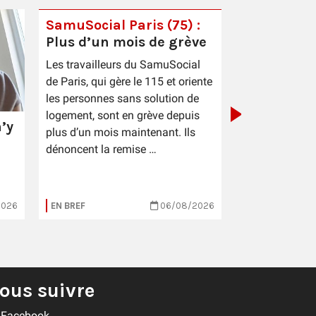
SamuSocial Paris (75) :
Plus d’un mois de grève
PIC Cestas 
Les travailleurs du SamuSocial
sauce patr
de Paris, qui gère le 115 et oriente
les personnes sans solution de
logement, sont en grève depuis
’y
plus d’un mois maintenant. Ils
dénoncent la remise …
2026
EN BREF
06/08/2026
EN BREF
ous suivre
Facebook