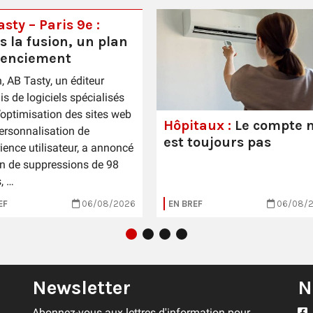
sty – Paris 9e :
s la fusion, un plan
cenciement
n, AB Tasty, un éditeur
is de logiciels spécialisés
’optimisation des sites web
Hôpitaux :
Le compte n
personnalisation de
est toujours pas
rience utilisateur, a annoncé
n de suppressions de 98
, …
EF
06/08/2026
EN BREF
06/08/
Newsletter
N
Abonnez-vous aux lettres d'information pour